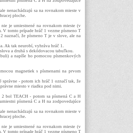
 umiestni písmená C a H na zodpovedajúce
 ale nenachádzajú sa na rovnakom mieste v
hracej ploche.
nie je umiestnené na rovnakom mieste (v
). V tomto prípade hráč 1 vezme písmeno T
2 naznačí, že písmeno T je v slove, ale na
a. Ak tak neurobí, vyhráva hráč 1.
i slova a druhá s dekódovacou tabuľkou.
tabuli) a napíše ho pomocou písmenkových
pomocou magnetiek s písmenami na prvom
 správne - potom ich hráč 1 označí tak, že
právne miesto v riadku pod nimi.
áča 2 bol TEACH - potom sa písmená C a H
 umiestni písmená C a H na zodpovedajúce
 ale nenachádzajú sa na rovnakom mieste v
hracej ploche.
nie je umiestnené na rovnakom mieste (v
). V tomto prípade hráč 1 vezme písmeno T