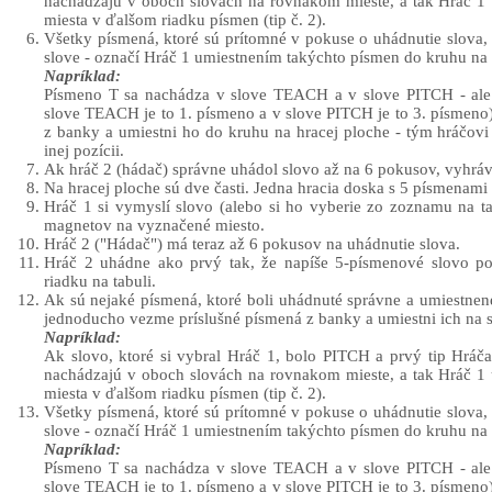
nachádzajú v oboch slovách na rovnakom mieste, a tak Hráč 1
miesta v ďalšom riadku písmen (tip č. 2).
Všetky písmená, ktoré sú prítomné v pokuse o uhádnutie slova,
slove - označí Hráč 1 umiestnením takýchto písmen do kruhu na 
Napríklad:
Písmeno T sa nachádza v slove TEACH a v slove PITCH - ale 
slove TEACH je to 1. písmeno a v slove PITCH je to 3. písmeno
z banky a umiestni ho do kruhu na hracej ploche - tým hráčovi 
inej pozícii.
Ak hráč 2 (hádač) správne uhádol slovo až na 6 pokusov, vyhráv
Na hracej ploche sú dve časti. Jedna hracia doska s 5 písmenam
Hráč 1 si vymyslí slovo (alebo si ho vyberie zo zoznamu na 
magnetov na vyznačené miesto.
Hráč 2 ("Hádač") má teraz až 6 pokusov na uhádnutie slova.
Hráč 2 uhádne ako prvý tak, že napíše 5-písmenové slovo 
riadku na tabuli.
Ak sú nejaké písmená, ktoré boli uhádnuté správne a umiestnené
jednoducho vezme príslušné písmená z banky a umiestni ich na s
Napríklad:
Ak slovo, ktoré si vybral Hráč 1, bolo PITCH a prvý tip Hr
nachádzajú v oboch slovách na rovnakom mieste, a tak Hráč 1
miesta v ďalšom riadku písmen (tip č. 2).
Všetky písmená, ktoré sú prítomné v pokuse o uhádnutie slova,
slove - označí Hráč 1 umiestnením takýchto písmen do kruhu na 
Napríklad:
Písmeno T sa nachádza v slove TEACH a v slove PITCH - ale 
slove TEACH je to 1. písmeno a v slove PITCH je to 3. písmeno