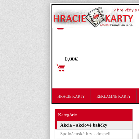
Prihlásenie
0,00€
HRACIE KARTY
REKLAMNÉ KARTY
Kategórie
Akcia - akciové balíčky
Spoločenské hry - dospelí