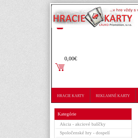
Prihlásenie
0,00€
HRACIE KARTY
REKLAMNÉ KARTY
Kategórie
Akcia - akciové balíčky
Spoločenské hry - dospelí