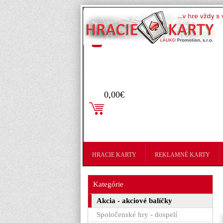
Prihlásenie
0,00€
HRACIE KARTY
REKLAMNÉ KARTY
Kategórie
Akcia - akciové balíčky
Spoločenské hry - dospelí