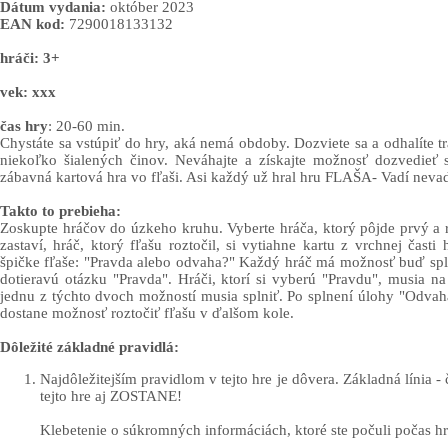
Dátum vydania:
október 2023
EAN kod:
7290018133132
hráči: 3+
vek: xxx
čas hry
: 20-60 min.
Chystáte sa vstúpiť do hry, aká nemá obdoby. Dozviete sa a odhalíte t
niekoľko šialených činov. Neváhajte a získajte možnosť dozvedieť sa
zábavná kartová hra vo fľaši. Asi každý už hral hru FLAŠA- Vadí nevadí
Takto to prebieha:
Zoskupte hráčov do úzkeho kruhu. Vyberte hráča, ktorý pôjde prvý a r
zastaví, hráč, ktorý fľašu roztočil, si vytiahne kartu z vrchnej čast
špičke fľaše: "Pravda alebo odvaha?" Každý hráč má možnosť buď sp
dotieravú otázku "Pravda". Hráči, ktorí si vyberú "Pravdu", musia n
jednu z týchto dvoch možností musia splniť. Po splnení úlohy "Odvah
dostane možnosť roztočiť fľašu v ďalšom kole.
Dôležité základné pravidlá:
Najdôležitejším pravidlom v tejto hre je dôvera. Základná línia - 
tejto hre aj ZOSTANE!
Klebetenie o súkromných informáciách, ktoré ste počuli počas