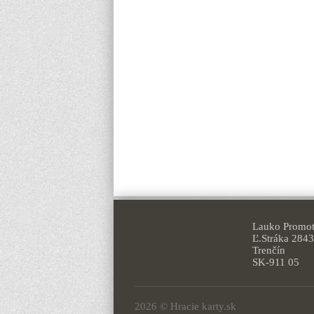
Lauko Promoti
Ľ.Stráka 2843
Trenčín
SK-911 05
2026 © Hracie karty.sk