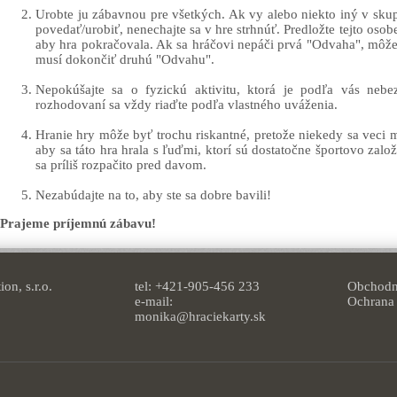
Urobte ju zábavnou pre všetkých. Ak vy alebo niekto iný v skup
povedať/urobiť, nenechajte sa v hre strhnúť. Predložte tejto oso
aby hra pokračovala. Ak sa hráčovi nepáči prvá "Odvaha", môže 
musí dokončiť druhú "Odvahu".
Nepokúšajte sa o fyzickú aktivitu, ktorá je podľa vás neb
rozhodovaní sa vždy riaďte podľa vlastného uváženia.
Hranie hry môže byť trochu riskantné, pretože niekedy sa veci
aby sa táto hra hrala s ľuďmi, ktorí sú dostatočne športovo založe
sa príliš rozpačito pred davom.
Nezabúdajte na to, aby ste sa dobre bavili!
Prajeme príjemnú zábavu!
on, s.r.o.
tel: +421-905-456 233
Obchodn
e-mail:
Ochrana
monika@hraciekarty.sk