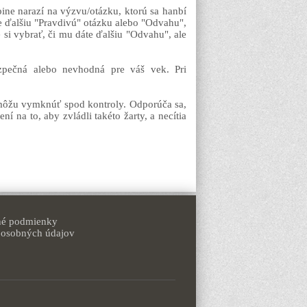
ine narazí na výzvu/otázku, ktorú sa hanbí
be ďalšiu "Pravdivú" otázku alebo "Odvahu",
si vybrať, či mu dáte ďalšiu "Odvahu", ale
ezpečná alebo nevhodná pre váš vek. Pri
 môžu vymknúť spod kontroly. Odporúča sa,
ní na to, aby zvládli takéto žarty, a necítia
é podmienky
 osobných údajov