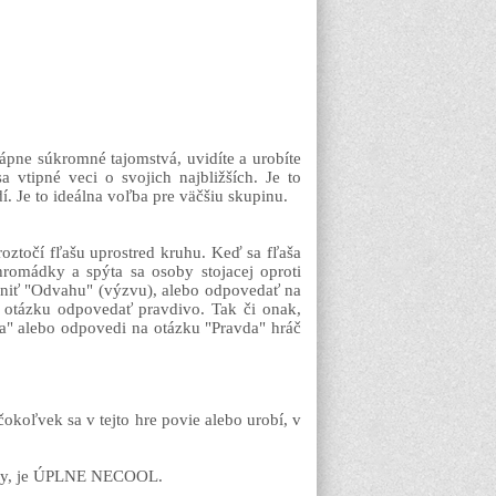
rápne súkromné tajomstvá, uvidíte a urobíte
 vtipné veci o svojich najbližších. Je to
. Je to ideálna voľba pre väčšiu skupinu.
oztočí fľašu uprostred kruhu. Keď sa fľaša
i hromádky a spýta sa osoby stojacej oproti
lniť "Odvahu" (výzvu), alebo odpovedať na
a otázku odpovedať pravdivo. Tak či onak,
a" alebo odpovedi na otázku "Pravda" hráč
čokoľvek sa v tejto hre povie alebo urobí, v
 hry, je ÚPLNE NECOOL.