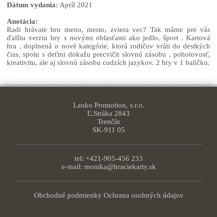
Dátum vydania:
Apríl 2021
Anotácia:
Radi hrávate hru meno, mesto, zviera vec? Tak máme pre vás
ďalšiu verziu hry s novými oblasťami ako jedlo, šport . Kartová
hra , doplnená o nové kategórie, ktorá rodičov vráti do destkých
čias, spolu s deťmi dokažu precvičit slovnú zásobu , pohotovosť,
kreativitu, ale aj slovnú zásobu cudzích jazykov. 2 hry v 1 baličku.
Lauko Promotion, s.r.o.
Ľ.Stráka 2843
Trenčín
SK-911 05
tel: +421-905-456 233
e-mail:
monika@hraciekarty.sk
Obchodné podmienky
Ochrana osobných údajov