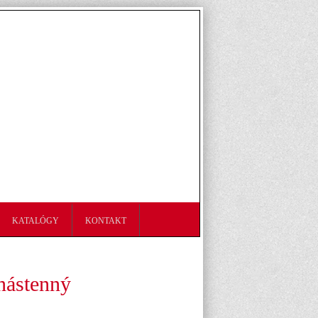
KATALÓGY
KONTAKT
nástenný