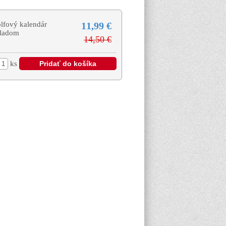
lfový kalendár
11,99 €
ladom
14,50 €
ks