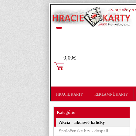
Prihlásenie
0,00€
HRACIE KARTY
REKLAMNÉ KARTY
Kategórie
Akcia - akciové balíčky
Spoločenské hry - dospelí