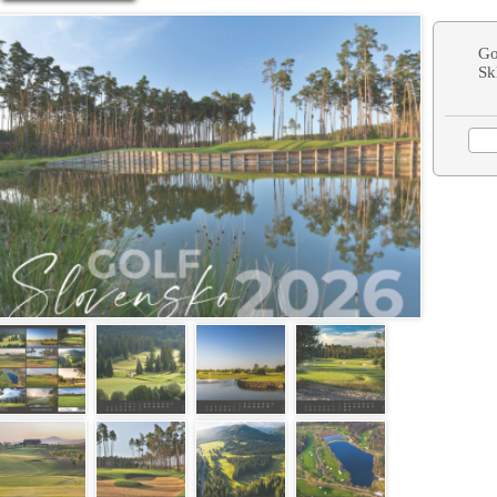
Go
Sk