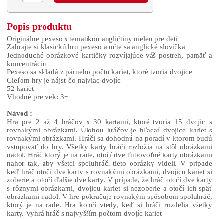
Popis produktu
Originálne pexeso s tematikou angličtiny nielen pre deti
Zahrajte si klasickú hru pexeso a učte sa anglické slovíčka
Jednoduché obrázkové kartičky rozvíjajúce váš postreh, pamäť a
koncentráciu
Pexeso sa skladá z párneho počtu kariet, ktoré tvoria dvojice
Cieľom hry je nájsť čo najviac dvojíc
52 kariet
Vhodné pre vek: 3+
Návod :
Hra pre 2 až 4 hráčov s 30 kartami, ktoré tvoria 15 dvojíc s
rovnakými obrázkami. Úlohou hráčov je hľadať dvojice kariet s
rovnakými obrázkami. Hráči sa dohodnú na poradí v ktorom budú
vstupovať do hry. Všetky karty hráči rozložia na stôl obrázkami
nadol. Hráč ktorý je na rade, otočí dve ľubovoľné karty obrázkami
nahor tak, aby všetci spoluhráči tieto obrázky videli. V prípade
keď hráč otočí dve karty s rovnakými obrázkami, dvojicu kariet si
zoberie a otočí ďalšie dve karty. V prípade, že hráč otočí dve karty
s rôznymi obrázkami, dvojicu kariet si nezoberie a otočí ich späť
obrázkami nadol. V hre pokračuje rovnakým spôsobom spoluhráč,
ktorý je na rade. Hra končí vtedy, keď si hráči rozdelia všetky
karty. Vyhrá hráč s najvyšším počtom dvojíc kariet