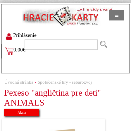
Prihlásenie
0,00€
Úvodná stránka
Spoločenské hry - sebarozvoj
Pexeso "angličtina pre deti"
ANIMALS
Akcia