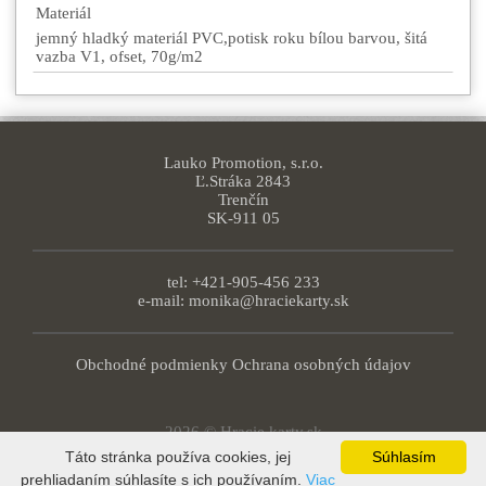
Materiál
jemný hladký materiál PVC,potisk roku bílou barvou, šitá
vazba V1, ofset, 70g/m2
Lauko Promotion, s.r.o.
Ľ.Stráka 2843
Trenčín
SK-911 05
tel: +421-905-456 233
e-mail:
monika@hraciekarty.sk
Obchodné podmienky
Ochrana osobných údajov
2026 © Hracie karty.sk
Táto stránka používa cookies, jej
Súhlasím
prehliadaním súhlasíte s ich používaním.
Viac