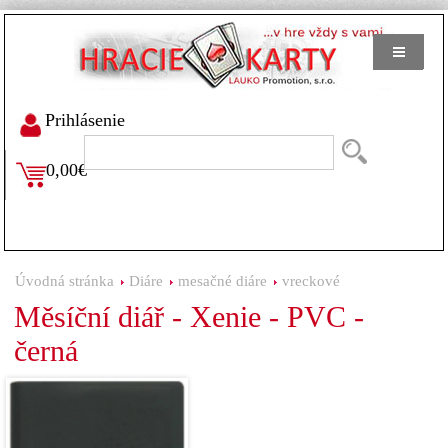
Prihlásenie
0,00€
Úvodná stránka
Diáre
mesačné diáre
vreckové
Měsíční diář - Xenie - PVC -
černá