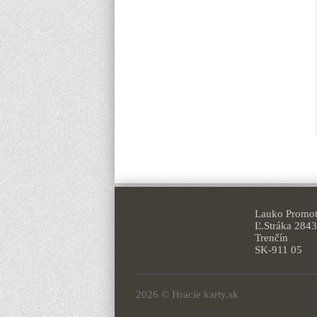
Lauko Promoti
Ľ.Stráka 2843
Trenčín
SK-911 05
2026 © Hracie karty.sk