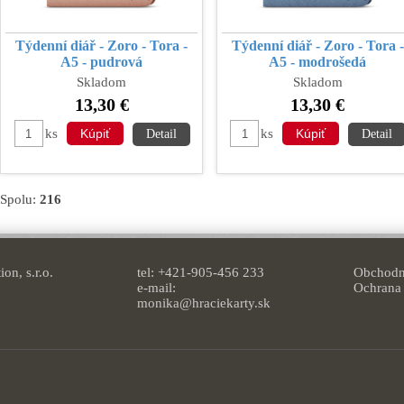
Týdenní diář - Zoro - Tora -
Týdenní diář - Zoro - Tora -
A5 - pudrová
A5 - modrošedá
Skladom
Skladom
13,30 €
13,30 €
ks
ks
Detail
Detail
Spolu:
216
on, s.r.o.
tel: +421-905-456 233
Obchodn
e-mail:
Ochrana
monika@hraciekarty.sk