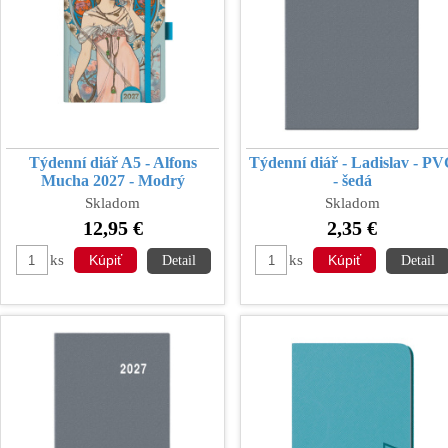
Týdenní diář A5 - Alfons
Týdenní diář - Ladislav - P
Mucha 2027 - Modrý
- šedá
Skladom
Skladom
12,95 €
2,35 €
ks
ks
Detail
Detail