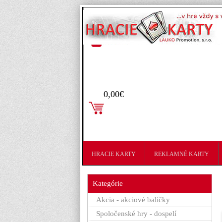
Prihlásenie
0,00€
HRACIE KARTY
REKLAMNÉ KARTY
Kategórie
Akcia - akciové balíčky
Spoločenské hry - dospelí