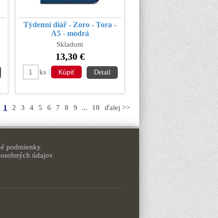
Týdenní diář - Zoro - Tora -
A5 - modrá
Skladom
13,30 €
ks
Detail
1
2
3
4
5
6
7
8
9
...
18
ďalej >>
é podmienky
 osobných údajov