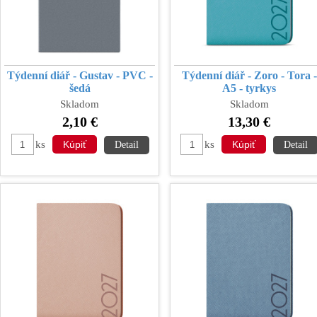
Týdenní diář - Gustav - PVC -
Týdenní diář - Zoro - Tora -
šedá
A5 - tyrkys
Skladom
Skladom
2,10 €
13,30 €
ks
ks
Detail
Detail