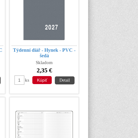
VC
Týdenní diář - Hynek - PVC -
šedá
Skladom
2,35 €
ks
Detail