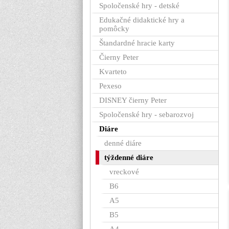
Spoločenské hry - detské
Edukačné didaktické hry a
pomôcky
Štandardné hracie karty
Čierny Peter
Kvarteto
Pexeso
DISNEY čierny Peter
Spoločenské hry - sebarozvoj
Diáre
denné diáre
týždenné diáre
vreckové
B6
A5
B5